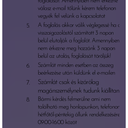
foglalását. Amennyiben nem érkezne
válasz e-mail tőlünk kérem telefonon
vegyék fel velünk a kapcsolatot
A foglalás akkor válik véglegessé ha a
visszaigazolástól számított 3 napon
belül elutalják a foglalót. Amennyiben
nem érkezne meg hozzánk 3 napon
belül az utalás, foglalását töröljük!
Számlát minden esetben az összeg
beérkezése után küldünk el e-mailen
Számlát csak és kizárólag
magánszemélynek tudunk kiállítani!
Bármi kérdés felmerülne ami nem
található meg honlapunkon, telefonon
hétfőtől-péntekig állunk rendelkezésére
09:00-16:00 közöt