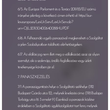
6/5. Az Európai Parlament és a Tanács 2011/83/EU számú
irányelve jelenleg a következő címen érhető el: https://eur-
lex.europa.eu/LexUriServ/LexUriServ.do?
uri=OJ:L:2011:304:0064:0088:HU:PDF
6.16. A Felhasználó egyéb panaszával megkeresheti a Szolgáltatót
a jelen Szabályzatban található elérhetőségeken.
6.17. Az elállási jog nem illeti meg a vállalkozást, azaz az olyan
személyt, aki a szakmája, önálló foglalkozása vagy üzleti
tevékenysége körében jár el.
7. PANASZKEZELÉS
7/1 A panaszügyintézés helye a Szolgáltató székhelye (1112
Budapest Csárda utca 12), melynek levelezési címe: (1118 Budapest
Torbágy utca 16 3 emelet 9) Ezenkívül a panaszok közlése
érdekében a Szolgáltató ügyfélszolgálatot tart fenn, melynek