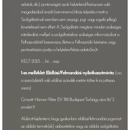
adatok, stb.) pontosságát, azok helytelenül/hiányosan való
megadásából eredő bárminemű hibás teljesítés miatt a
Szolgáltatóval szemben sem anyagi-, jogi- vagy egyéb jellegű
követeléssel nem élhet. A Szolgáltató megtesz minden szükséges
intézkedést, mellyel a szolgáltatáshoz szükséges információkat a
Felhasználótól beszerezze, illetve a Felhasználó kérésére, vagy
pontosítására javítja a helytelen/hibás adato(ka)t.
KELT: 2025. ……hó … nap
1-es melléklet: Elállási/Felmondási nyilatkozatminta
(csak
a szerződéstől való elállási szándék esetén töltse ki és juttassa
vissza)
Címzett: Hámori Péter E.V 1118 Budapest Torbágy utca 16/ 3
emelet 9
Alulírott kijelentem, hogy gyakorlom elállási/felmondási jogomat
az alábbi termék(ek) adásvételére vagy az alábbi szolgáltatás