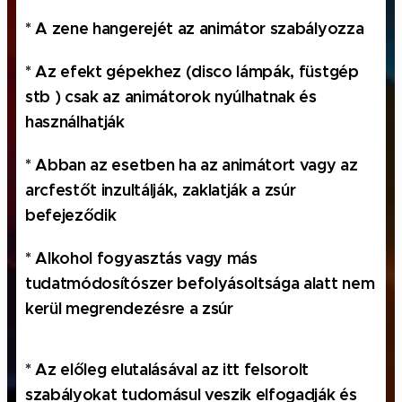
* A zene hangerejét az animátor szabályozza
azonosítható természetes személyre
* Az efekt gépekhez (disco lámpák, füstgép
stb ) csak az animátorok nyúlhatnak és
("érintett") vonatkozó bármely
használhatják
* Abban az esetben ha az animátort vagy az
információ; azonosítható az a
arcfestőt inzultálják, zaklatják a zsúr
befejeződik
természetes személy, aki közvetlen vagy
* Alkohol fogyasztás vagy más
tudatmódosítószer befolyásoltsága alatt nem
közvetett módon, különösen valamely
kerül megrendezésre a zsúr
azonosító, például név, szám,
* Az előleg elutalásával az itt felsorolt
szabályokat tudomásul veszik elfogadják és