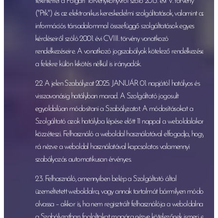
tekintettel a Polgári Törvénykönyvről szóló 2013. évi V. törvény
("Ptk.") és az elektronikus kereskedelmi szolgáltatások, valamint az
információs társadalommal összefüggő szolgáltatások egyes
kérdéseiről szóló 2001. évi CVIII. törvény vonatkozó
rendelkezéseire. A vonatkozó jogszabályok kötelező rendelkezései
a felekre külön kikötés nélkül is irányadók.
2.2. A jelen Szabályzat 2025. JANUÁR 01. napjától hatályos és
visszavonásig hatályban marad. A Szolgáltató jogosult
egyoldalúan módosítani a Szabályzatot. A módosításokat a
Szolgáltató azok hatályba lépése előtt 11 nappal a weboldalakon
közzéteszi. Felhasználó a weboldal használatával elfogadja, hogy
rá nézve a weboldal használatával kapcsolatos valamennyi
szabályozás automatikusan érvényes.
2.3. Felhasználó, amennyiben belép a Szolgáltató által
üzemeltetett weboldalra, vagy annak tartalmát bármilyen módon
olvassa – akkor is, ha nem regisztrált felhasználója a weboldalnak,
a Szabályzatban foglaltakat magára nézve kötelezőnek ismeri el.