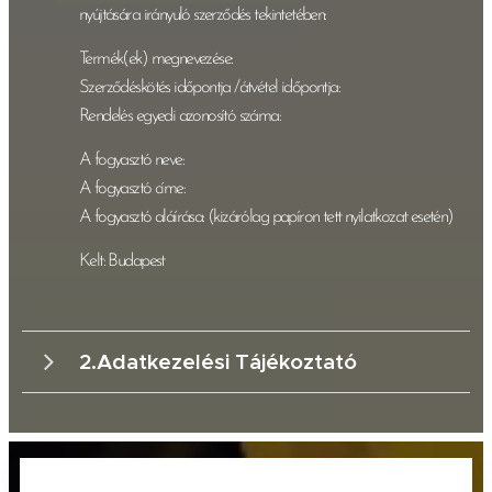
nyújtására irányuló szerződés tekintetében:
Termék(ek) megnevezése:
Szerződéskötés időpontja /átvétel időpontja:
Rendelés egyedi azonosító száma:
A fogyasztó neve:
A fogyasztó címe:
A fogyasztó aláírása: (kizárólag papíron tett nyilatkozat esetén)
Kelt: Budapest
Ka
2.Adatkezelési Tájékoztató
Adatkezelési