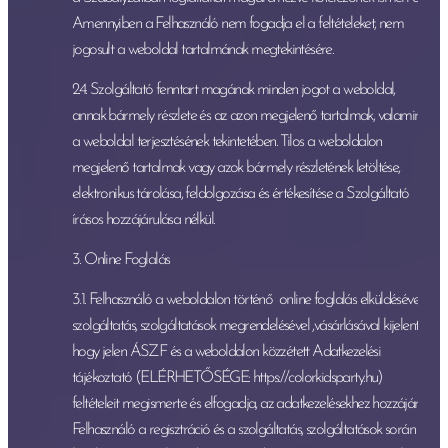
Amennyiben a Felhasználó nem fogadja el a feltételeket, nem
jogosult a weboldal tartalmának megtekintésére.
2.4. Szolgáltató fenntart magának minden jogot a weboldal,
annak bármely részlete és az azon megjelenő tartalmak, valamint
a weboldal terjesztésének tekintetében. Tilos a weboldalon
megjelenő tartalmak vagy azok bármely részletének letöltése,
elektronikus tárolása, feldolgozása és értékesítése a Szolgáltató
írásos hozzájárulása nélkül.
3. Online Foglalás
3.1. Felhasználó a weboldalon történő online foglalás elküldésével ,
szolgáltatás, szolgáltatások megrendelésével ,vásárlásával kijelenti,
hogy jelen ÁSZF és a weboldalon közzétett Adatkezelési
tájékoztató (ELÉRHETŐSÉGE: https://colorkidsparty.hu)
feltételeit megismerte és elfogadja, az adatkezelésekhez hozzájárul.
Felhasználó a regisztráció és a szolgáltatás, szolgáltatások során