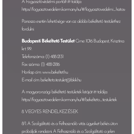
A Fogyasztóvédelmi portált itt találja:
https://fogyasztovedelem.kormany.hu/#/fogyasztovedelmi_hatosag
Panasza esetén lehetősége van az alábbi békéltető testülethez
fordulni:
Budapesti Békéltető Testület
Címe: 1016 Budapest, Krisztina
krt. 99.
Telefonszáma: (1) 488-2131
Fax száma: (1) 488-2186
Honlap cím: www.bekeltet.hu
E-mail cím: bekelteto.testulet@bkik.hu
A magyarországi békéltető testületek listáját itt találja:
https://fogyasztovedelem.kormany.hu/#/bekelteto_testuletek
8. VEGYES RENDELKEZÉSEK
8/1. A Szolgáltató és a Felhasználó vitás ügyeiket békés úton
próbálják rendezni. A Felhasználó és a Szolgáltató a jelen