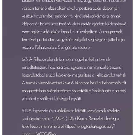
Elállási/Felmondási nyilatkozatminta), vagy telefonon. Postai úton
írásban történő jelzés alkalmával a postára adás időpontját
vesszük figyelembe, telefonon történő jelzés alkalmával annak
időpontját. Postai úton történő jelzés esetén ajánlott küldeményként,
csomagként való jelzést fogad el a Szolgáltató. A megrendelt
terméket postai úton, vagy futárszolgálat segítségével juttathatja
vissza a Felhasználó a Szolgáltató részére.
6/3. A Felhasználónak kiemelten ügyelnie kell a termék
rendeltetésszerű használatára, ugyanis a nem rendeltetésszerű
használatából eredő károknak megtérítése a Felhasználót terheli!
A termék visszaérkezését követő 14 napon belül a Felhasználó által
megadott bankszámlaszámra visszatéríti a Szolgáltató a termék
vételárát a szállítási költséggel együtt.
6.14 A fogyasztó és a vállalkozás közötti szerződések részletes
szabályairól szóló 45/2014. (II.26.) Korm. Rendelet jelenleg a
következő címen érhető el: https://net.jogtar.hu/jogszabaly?
docid=a1400045.kor