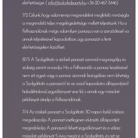
elérhetőségei: (
info@colorkidsparty.hu
+36-20-467-3446)
7/2 Célunk, hogy valamennyi megrendelést megfelelő minőségben,
a megrendelő teljes megelégedettsége mellett teljesítsünk. Ha a
Felhasználónak mégis valamilyen panasza van a szerződéssel vagy
annak teljesítésével kapcsolatban, úgy panaszát a fenti
elérhetőségeken közölheti.
87/3 A Szolgáltató a szóbeli panaszt azonnal megvizsgálja, és
szükség szerint orvosolja. Ha a Felhasználó a panasz kezelésével
nem ért egyet, vagy a panasz azonnali kivizsgálása nem lehetséges,
a Szolgáltató a panaszról és az azzal kapcsolatos álláspontjáról
haladéktalanul jegyzőkönyvet vesz fel, s annak egy másolati
példányát átadja a Felhasználónak.
7/4. Az írásbeli panaszt a Szolgáltató 30 napon belül írásban
megválaszolja. A panaszt esetlegesen elutasító álláspontját
megindokolja. A panaszról felvett jegyzőkönyvet és a válasz
másolati példányát 5 évig megőrzi a Szolgáltató, és azt az