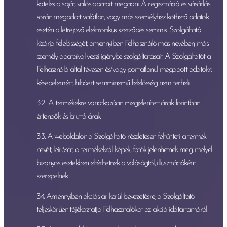
köteles a saját, valós adatait megadni. A regisztráció és vásárlás
során megadott valótlan, vagy más személyhez köthető adatok
esetén a létrejövő elektronikus szerződés semmis. Szolgáltató
kizárja felelősségét, amennyiben Felhasználó más nevében, más
személy adataival veszi igénybe szolgáltatásait. A Szolgáltatót a
Felhasználó által tévesen és/vagy pontatlanul megadott adatokra
késedelemért, hibáért semminemű felelősség nem terheli.
3.2. A termékekre vonatkozóan megjelenített árak forintban
értendők és bruttó árak.
3.3. A weboldalon a Szolgáltató részletesen feltünteti a termék
nevét, leírását, a termékekről képek, fotók jelenhetnek meg, melyek
bizonyos esetekben eltérhetnek a valóságtól, illusztrációként
szerepelnek.
3.4. Amennyiben akciós ár kerül bevezetésre, a Szolgáltató
teljeskörűen tájékoztatja Felhasználókat az akció időtartamáról.