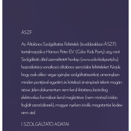
* Zenelejátszó használatát
* Zeneválogatásunkat
* Kínálótálak, tortavágókés, tortalapát
ÁSZF
biztosítása
Az Általános Szolgáltatási Feltételek (továbbiakban ÁSZF)
* Hűtőszekrény használat
tartalmazzák a Hámori Péter E.V (Color Kids Party) cég, mint
* Wifi használat
Szolgáltató által üzemeltetett honlap (www..colorkidsparty.hu)
használatára vonatkozó általános szerződési feltételeket. Kérjük,
Az előkészítést, terítés stb.... és a buli
*
hogy csak akkor vegye igénybe szolgáltatásainkat, amennyiben
végén a takarítást is mi végezzük :)
minden pontjával egyetért, és kötelező érvényűnek tekinti magára
nézve. Jelen dokumentum nem kerül iktatásra, kizárólag
elektronikus formában kerül megkötésre (nem minősül írásba
foglalt szerződésnek), magyar nyelven íródik, magatartási kódexre
nem utal.
1. SZOLGÁLTATÓ ADATAI