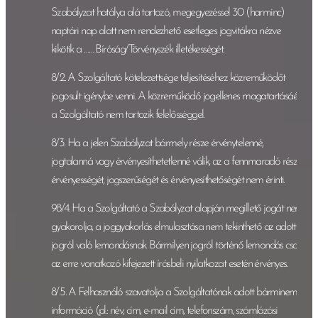
Szabályzat hatálya alá tartozó, megegyezéssel 30 (harminc)
naptári nap alatt nem rendezhető esetleges jogvitákra nézve
kikötik a …… Bíróság/Törvényszék illetékességét.
8/.2. A Szolgáltató kötelezettsége teljesítéséhez közreműködőt
jogosult igénybe venni. A közreműködő jogellenes magatartásáért
a Szolgáltató nem tartozik felelősséggel.
8/3. Ha a jelen Szabályzat bármely része érvénytelenné,
jogtalanná vagy érvényesíthetetlenné válik, az a fennmaradó részek
érvényességét, jogszerűségét és érvényesíthetőségét nem érinti.
98/4. Ha a Szolgáltató a Szabályzat alapján megillető jogát nem
gyakorolja, a joggyakorlás elmulasztása nem tekinthető az adott
jogról való lemondásnak. Bármilyen jogról történő lemondás csak
az erre vonatkozó kifejezett írásbeli nyilatkozat esetén érvényes.
8/.5. A Felhasználó szavatolja a Szolgáltatónak adott bárminemű
információ (pl.: név, cím, e-mail cím, telefonszám, számlázási