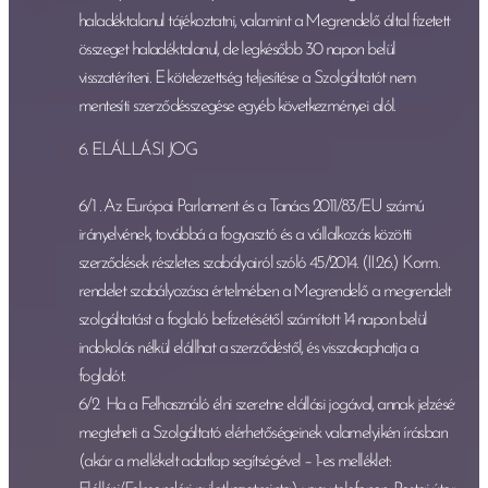
haladéktalanul tájékoztatni, valamint a Megrendelő által fizetett
összeget haladéktalanul, de legkésőbb 30 napon belül
visszatéríteni. E kötelezettség teljesítése a Szolgáltatót nem
mentesíti szerződésszegése egyéb következményei alól.
6. ELÁLLÁSI JOG
6/1 . Az Európai Parlament és a Tanács 2011/83/EU számú
irányelvének, továbbá a fogyasztó és a vállalkozás közötti
szerződések részletes szabályairól szóló 45/2014. (II.26.) Korm.
rendelet szabályozása értelmében a Megrendelő a megrendelt
szolgáltatást a foglaló befizetésétől számított 14 napon belül
indokolás nélkül elállhat a szerződéstől, és visszakaphatja a
foglalót.
6/2 Ha a Felhasználó élni szeretne elállási jogával, annak jelzését
megteheti a Szolgáltató elérhetőségeinek valamelyikén írásban
(akár a mellékelt adatlap segítségével – 1-es melléklet: