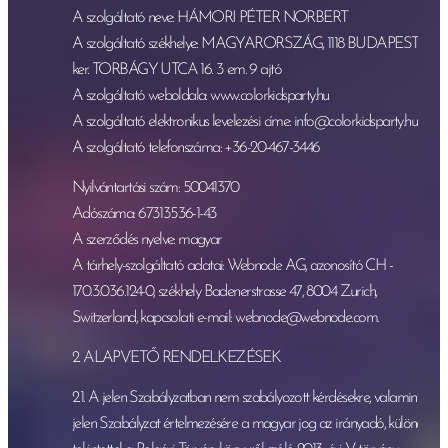
A szolgáltató neve: HÁMORI PÉTER NORBERT
A szolgáltató székhelye: MAGYARORSZÁG, 1118 BUDAPEST 11
ker. TORBÁGY UTCA 16. 3 em. 9 ajtó
A szolgáltató weboldala: www.colorkidsparty.hu
A szolgáltató elektronikus levelezési címe: info@colorkidsparty.hu
A szolgáltató telefonszáma: +36-20-467-3446
Nyilvántartási szám: 50041370
Adószáma: 67313536-1-43
A szerződés nyelve: magyar
A tárhely-szolgáltató adatai: Webnode AG, azonosító CH -
170.3.036.124-0, székhely Badenerstrasse 47, 8004 Zurich,
Switzerland, kapcsolati e-mail: webnode@webnode.com.
2. ALAPVETŐ RENDELKEZÉSEK
2.1. A jelen Szabályzatban nem szabályozott kérdésekre, valamint
jelen Szabályzat értelmezésére a magyar jog az irányadó, különös