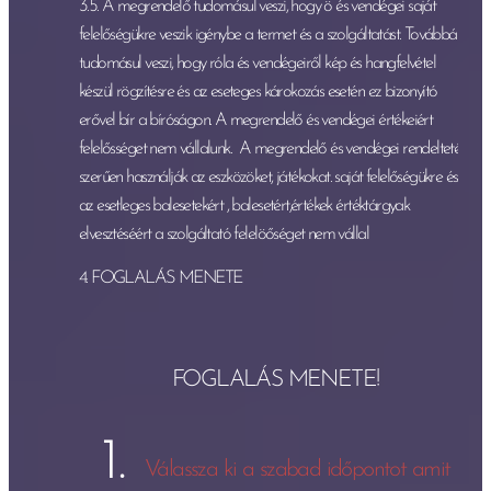
3.5. A megrendelő tudomásul veszi, hogy ö és vendégei saját
felelőségükre veszik igénybe a termet és a szolgáltatást. Továbbá
tudomásul veszi, hogy róla és vendégeiről kép és hangfelvétel
készül rögzítésre és az eseteges károkozás esetén ez bizonyító
erővel bír a bíróságon. A megrendelő és vendégei értékeiért
felelősséget nem vállalunk. A megrendelő és vendégei rendeltetés
szerűen használják az eszközöket, játékokat. saját felelőségükre és
az esetleges balesetekért , balesetért,értékek értéktárgyak
elvesztéséért a szolgáltató felelöőséget nem vállal
4. FOGLALÁS MENETE
FOGLALÁS MENETE!
Válassza ki a szabad időpontot amit