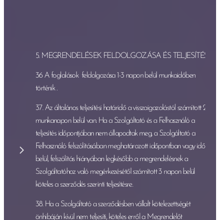
5. MEGRENDELÉSEK FELDOLGOZÁSA ÉS TELJESÍTÉS
36 A foglalások feldolgozása 1-3 napon belül munkaidőben
történik .
37. Az általános teljesítési határidő a visszaigazolástól számított 2
munkanapon belül van. Ha a Szolgáltató és a Felhasználó a
teljesítés időpontjában nem állapodtak meg, a Szolgáltató a
Felhasználó felszólításában meghatározott időpontban vagy időn
belül, felszólítás hiányában legkésőbb a megrendelésnek a
Szolgáltatóhoz való megérkezésétől számított 3 napon belül
köteles a szerződés szerinti teljesítésre.
38. Ha a Szolgáltató a szerződésben vállalt kötelezettségét
önhibáján kívül nem teljesíti, köteles erről a Megrendelőt