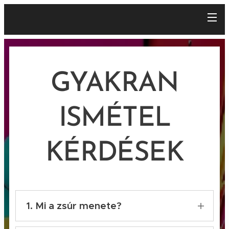
GYAKRAN
ISMÉTEL
KÉRDÉSEK
1. Mi a zsúr menete?
Az ünnepeltet és a szüleit a zsúr