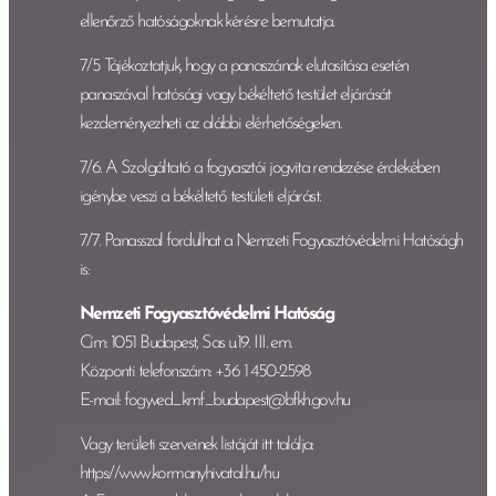
ellenőrző hatóságoknak kérésre bemutatja.
7/5 Tájékoztatjuk, hogy a panaszának elutasítása esetén
panaszával hatósági vagy békéltető testület eljárását
kezdeményezheti az alábbi elérhetőségeken.
7/6. A Szolgáltató a fogyasztói jogvita rendezése érdekében
igénybe veszi a békéltető testületi eljárást.
7/7. Panasszal fordulhat a Nemzeti Fogyasztóvédelmi Hatósághoz
is:
Nemzeti Fogyasztóvédelmi Hatóság
Cím: 1051 Budapest, Sas u.19. III. em.
Központi telefonszám: +36 1 450-2598
E-mail: fogyved_kmf_budapest@bfkh.gov.hu
Vagy területi szerveinek listáját itt találja:
https://www.kormanyhivatal.hu/hu