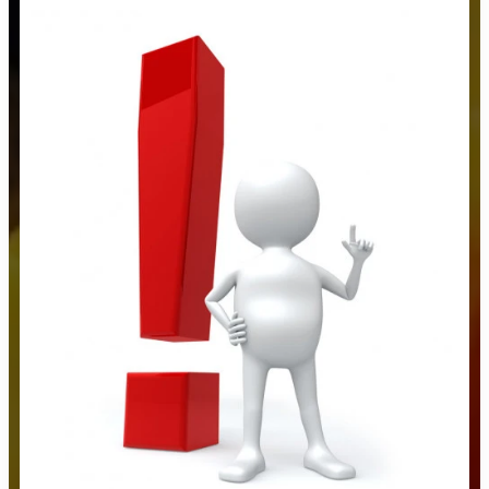
tájékoztató
1. Bevezetés
Hámori Péter E.V, Székhely: 1118 Budapest Torbágy utca 16/
3 emelet 9. Adószám:67313536-1-43, Nyilvántartási szám:
50041370
)
(a továbbiakban: Szolgáltató, adatkezelő) alá veti
magát a következő szabályzatnak:
A természetes személyeknek a személyes adatok kezelése
tekintetében történő védelméről és az ilyen adatok szabad
áramlásáról, valamint a 95/46/EK rendelet hatályon kívül
helyezéséről (általános adatvédelmi rendelet) AZ EURÓPAI
PARLAMENT ÉS A TANÁCS (EU) 2016/679 RENDELETE
(2016. április 27.) szerint az alábbi tájékoztatást adjuk.
Jelen adatvédelmi szabályzat az alábbi oldalak adatkezelését
szabályozza:
https://kravmaga-vmm.hu