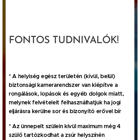
Az adatvédelmi szabályzat elérhető az alábbi oldalról:
https://kravmaga-vmm.hu/adatkezelesi-tajekoztato/
A szabályzat módosításai a fenti címen történő közzététellel
lépnek hatályba.
FONTOS TUDNIVALÓK!
2. Az adatkezelő és elérhetőségei
Név:
Hámori Péter E.V
Székhely:
1118 Budapest Torbágy utca 16/ 3 emelet 9
.
* A helyiség egész területén (kívül, belül)
biztonsági kamerarendszer van kiépítve a
E-mail:: i
nfo@colorkidsparty.hu
rongálások, lopások és egyéb dolgok miatt,
Telefon: :
+36-20-467-3446
melynek felvételeit felhasználhatjuk ha jogi
eljárásra kerülne sor és bizonyító erővel bír
3. Fogalom meghatározások
* Az ünnepelt szülein kívül maximum még 4
szülő tartózkodhat a zsúr helyszínén
"
személyes adat
": azonosított vagy