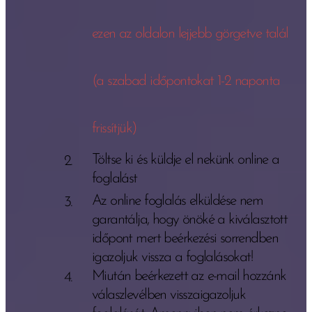
ezen az oldalon lejjebb görgetve talál
(a szabad időpontokat 1-2 naponta
frissítjük)
Töltse ki és küldje el nekünk online a
foglalást
Az online foglalás elküldése nem
garantálja, hogy önöké a kiválasztott
időpont mert beérkezési sorrendben
igazoljuk vissza a foglalásokat!
Miután beérkezett az e-mail hozzánk
válaszlevélben visszaigazoljuk