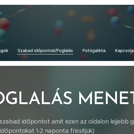
agok
Szabad időpontok/Foglalás
Fotógaléria
Kapcsola
OGLALÁS MENET
a szabad időpontot amit ezen az oldalon lejjeb
őpontokat 1-2 naponta frissítjük)