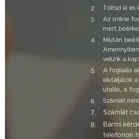
Töltsd ki és 
Az online fo
mert beérkez
Miután beérk
Amennyiben n
velünk a kap
A foglalás a
elutaljátok
utalás, a fog
Számlát min
Számlát csa
Bármi kérd
telefonon h