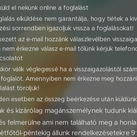
küld el nekünk online a foglalást
glalás elküldése nem garantálja, hogy tiétek a ki
ési sorrendben igazoljuk vissza a foglalásokat!
ezett az e-mail hozzánk válaszlevélben visszaigaz
em érkezne válasz e-mail tőlünk kérjük telefon
csolatot
kkor válik véglegessé ha a visszaigazolástól szám
 a foglalót. Amennyiben nem érkezne meg hozzánk
lalást töröljük!
den esetben az összeg beérkezése után küldünk 
k és kizárólag magánszemélynek tudunk kiáll
és felmerülne ami nem található meg a honl
étfőtől-péntekig állunk rendelkezésetekre 9