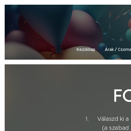
Kezdőlap
Árak / Csom
F
Válaszd ki 
(a szabad id