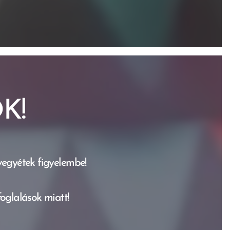
K!
 vegyétek figyelembe!
oglalások miatt!