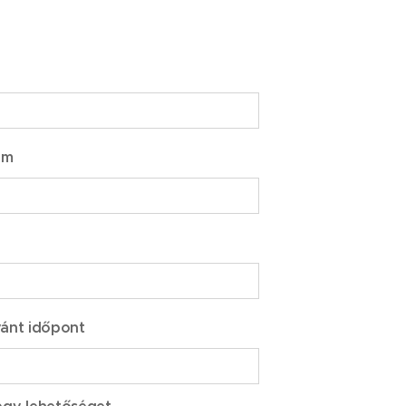
ám
vánt időpont