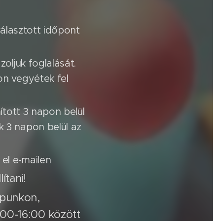
választott időpont
oljuk foglalását.
on vegyétek fel
ított 3 napon belül
 3 napon belül az
el e-mailen
ítani!
apunkon,
:00-16:00 között