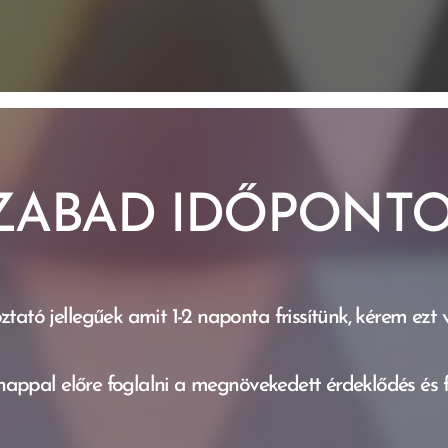
ZABAD IDŐPONTO
tató jellegűek amit 1-2 naponta frissítünk, kérem ezt
appal előre foglalni a megnövekedett érdeklődés és f