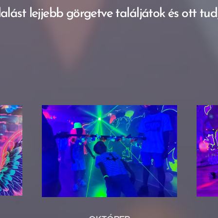
alást lejjebb görgetve találjátok és ott tudj