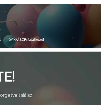
t
GYIK/ÁSZF/Adatkezel
E!
b görgetve találsz